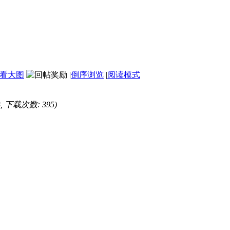
看大图
|
倒序浏览
|
阅读模式
KB, 下载次数: 395)