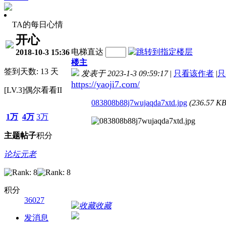
TA的每日心情
开心
电梯直达
2018-10-3 15:36
楼主
签到天数: 13 天
发表于 2023-1-3 09:59:17
|
只看该作者
|
只
https://yaoji7.com/
[LV.3]偶尔看看II
083808b88j7wujaqda7xtd.jpg
(236.57 
1万
4万
3万
主题
帖子
积分
论坛元老
积分
36027
收藏
发消息