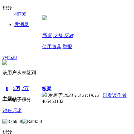
积分
46709
发消息
回复
支持
反对
使用道具
举报
yytt520
该用户从未签到
0
5万
2万
板凳
发表于 2023-1-3 21:19:12
|
只看该作者
主题
帖子
积分
465453132
论坛元老
积分