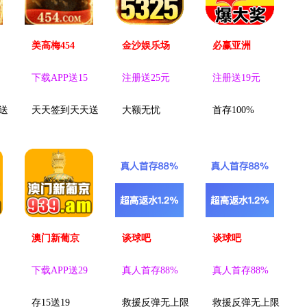
美高梅454
金沙娱乐场
必赢亚洲
下载APP送15
注册送25元
注册送19元
送
天天签到天天送
大额无忧
首存100%
澳门新葡京
谈球吧
谈球吧
下载APP送29
真人首存88%
真人首存88%
存15送19
救援反弹无上限
救援反弹无上限