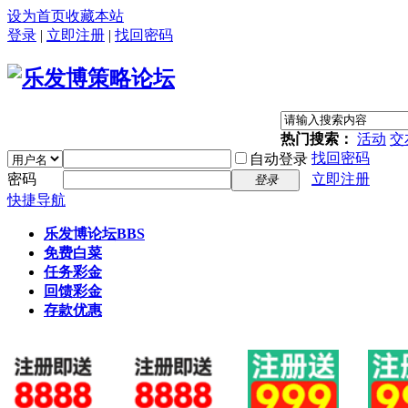
设为首页
收藏本站
登录
|
立即注册
|
找回密码
热门搜索：
活动
交
找回密码
自动登录
密码
立即注册
登录
快捷导航
乐发博论坛
BBS
免费白菜
任务彩金
回馈彩金
存款优惠