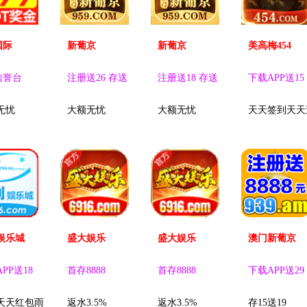
国际
新葡京
新葡京
美高梅454
信誉台
注册送26 存送
注册送18 存送
下载APP送15
100%
100%
无忧
大额无忧
大额无忧
天天签到天天
娱乐城
盛大娱乐
盛大娱乐
澳门新葡京
PP送18
首存8888
首存8888
下载APP送29
天天红包雨
返水3.5%
返水3.5%
存15送19