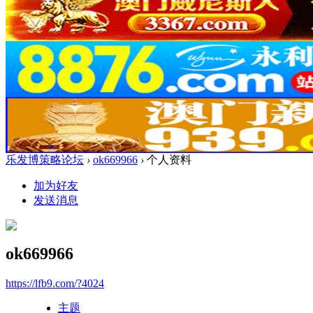
乐发博策略论坛
›
ok669966
›
个人资料
加为好友
发送消息
ok669966
https://lfb9.com/?4024
主题