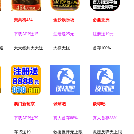
美高梅454
金沙娱乐场
必赢亚洲
下载APP送15
注册送25元
注册送19元
送
天天签到天天送
大额无忧
首存100%
澳门新葡京
谈球吧
谈球吧
下载APP送29
真人首存88%
真人首存88%
存15送19
救援反弹无上限
救援反弹无上限