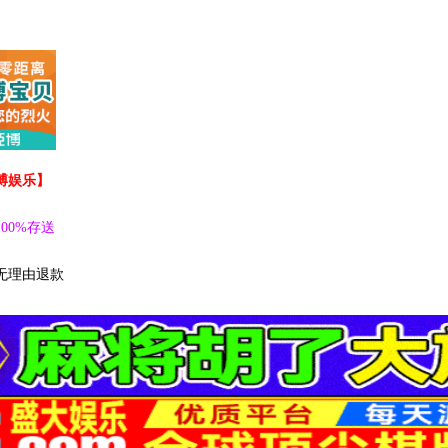
博娱乐】
00%存送
无理由退款