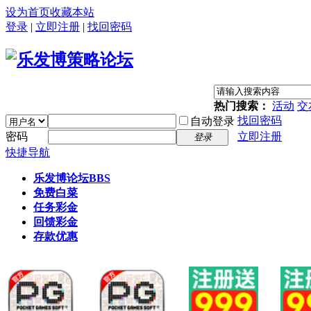
设为首页
收藏本站
登录
|
立即注册
|
找回密码
热门搜索：
活动
交
找回密码
自动登录
密码
立即注册
登录
快捷导航
乐发博论坛
BBS
免费白菜
任务彩金
回馈彩金
存款优惠