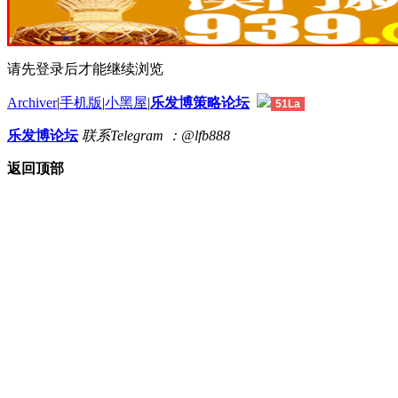
请先登录后才能继续浏览
Archiver
|
手机版
|
小黑屋
|
乐发博策略论坛
51La
乐发博论坛
联系Telegram ：@lfb888
返回顶部