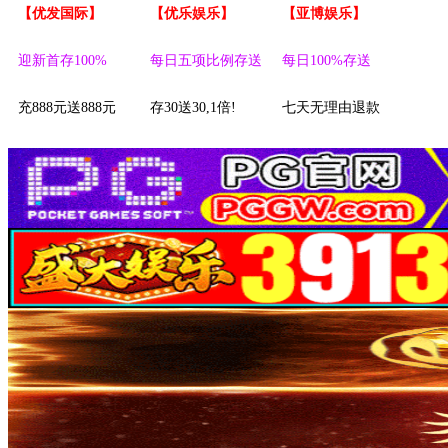
【优发国际】
【优乐娱乐】
【亚博娱乐】
迎新首存100%
每日五项比例存送
每日100%存送
充888元送888元
存30送30,1倍!
七天无理由退款