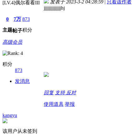
发表于 2023-3-2 04:28:59
|
只看该作者
[LV.4]偶尔看看III
jjjjjjjjjjjjjjhj
0
7万
873
主题
积分
帖子
高级会员
积分
873
发消息
回复
支持
反对
使用道具
举报
kangyu
该用户从未签到