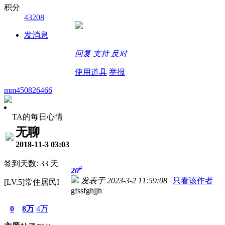
积分
43208
发消息
回复
支持
反对
使用道具
举报
mm450826466
TA的每日心情
无聊
2018-11-3 03:03
签到天数: 33 天
#
20
发表于 2023-3-2 11:59:08
|
只看该作者
[LV.5]常住居民I
gfssfghjjh
0
8万
4万