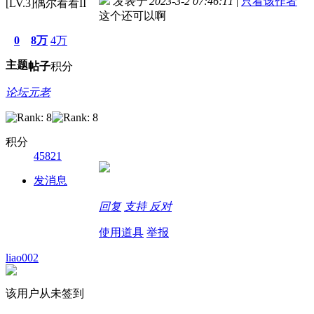
发表于 2023-3-2 07:46:11
|
只看该作者
[LV.3]偶尔看看II
这个还可以啊
0
8万
4万
主题
帖子
积分
论坛元老
积分
45821
发消息
回复
支持
反对
使用道具
举报
liao002
该用户从未签到