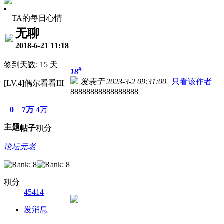
TA的每日心情
无聊
2018-6-21 11:18
签到天数: 15 天
#
18
发表于 2023-3-2 09:31:00
|
只看该作者
[LV.4]偶尔看看III
88888888888888888
0
7万
4万
主题
帖子
积分
论坛元老
积分
45414
发消息