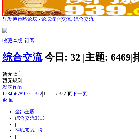
乐发博策略论坛
›
论坛综合交流
›
综合交流
收藏本版
|
订阅
综合交流
今日:
32
|
主题:
6469
|
暂无版主
暂无规则...
发表作品
1
2
3
4
5
6
7
8
9
10
... 322
/ 322 页
下一页
返 回
全部主题
综合交流
3813
|
在线实战
149
|