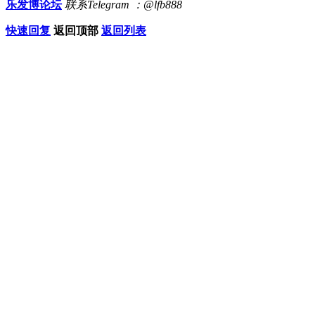
乐发博论坛
联系Telegram ：@lfb888
快速回复
返回顶部
返回列表