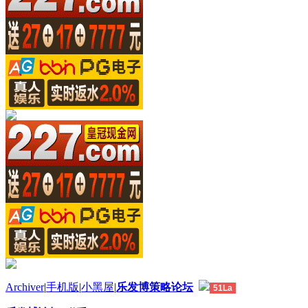
Archiver
|
手机版
|
小黑屋
|
乐发博策略论坛
51La