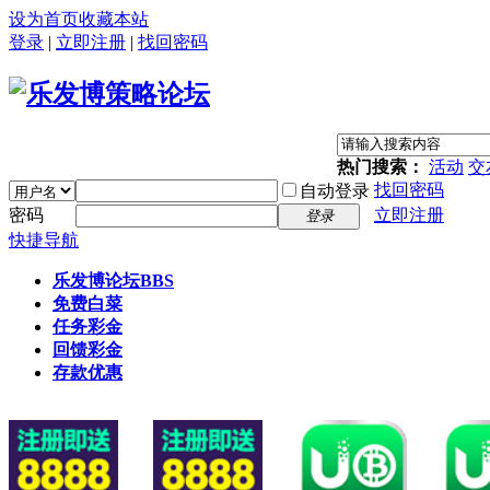
设为首页
收藏本站
登录
|
立即注册
|
找回密码
热门搜索：
活动
交
找回密码
自动登录
密码
立即注册
登录
快捷导航
乐发博论坛
BBS
免费白菜
任务彩金
回馈彩金
存款优惠