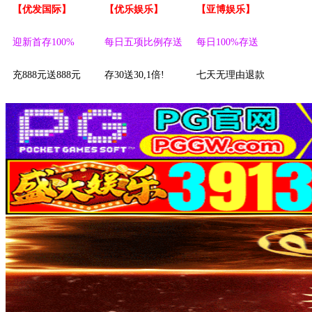
【优发国际】
【优乐娱乐】
【亚博娱乐】
迎新首存100%
每日五项比例存送
每日100%存送
充888元送888元
存30送30,1倍!
七天无理由退款