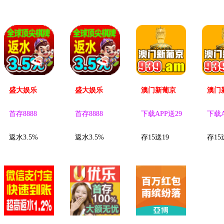
盛大娱乐
盛大娱乐
澳门新葡京
澳门
首存8888
首存8888
下载APP送29
下载A
返水3.5%
返水3.5%
存15送19
存15