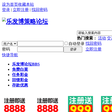
设为首页
收藏本站
登录
|
立即注册
|
找回密码
热门搜索：
活动
交
找回密码
自动登录
密码
立即注册
登录
快捷导航
乐发博论坛
BBS
免费白菜
任务彩金
回馈彩金
存款优惠