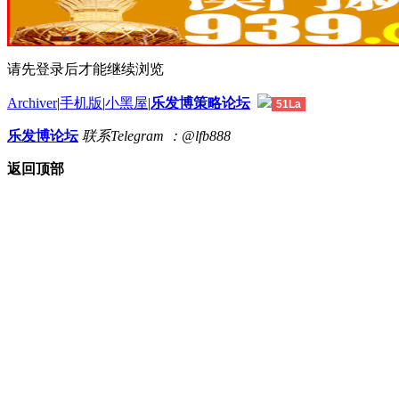
请先登录后才能继续浏览
Archiver
|
手机版
|
小黑屋
|
乐发博策略论坛
51La
乐发博论坛
联系Telegram ：@lfb888
返回顶部