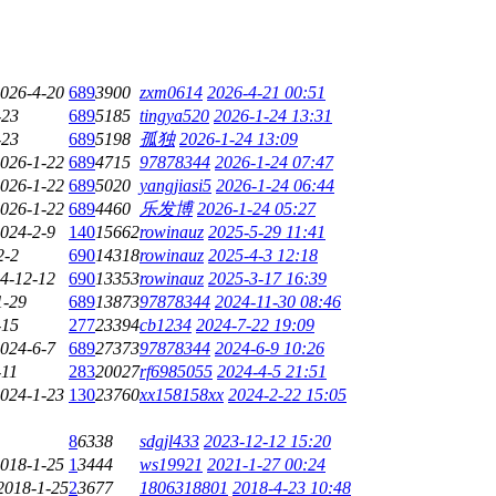
026-4-20
689
3900
zxm0614
2026-4-21 00:51
-23
689
5185
tingya520
2026-1-24 13:31
-23
689
5198
孤独
2026-1-24 13:09
026-1-22
689
4715
97878344
2026-1-24 07:47
026-1-22
689
5020
yangjiasi5
2026-1-24 06:44
026-1-22
689
4460
乐发博
2026-1-24 05:27
024-2-9
140
15662
rowinauz
2025-5-29 11:41
2-2
690
14318
rowinauz
2025-4-3 12:18
4-12-12
690
13353
rowinauz
2025-3-17 16:39
1-29
689
13873
97878344
2024-11-30 08:46
-15
277
23394
cb1234
2024-7-22 19:09
024-6-7
689
27373
97878344
2024-6-9 10:26
-11
283
20027
rf6985055
2024-4-5 21:51
024-1-23
130
23760
xx158158xx
2024-2-22 15:05
8
6338
sdgjl433
2023-12-12 15:20
018-1-25
1
3444
ws19921
2021-1-27 00:24
2018-1-25
2
3677
1806318801
2018-4-23 10:48