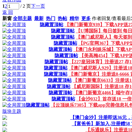
1
2
/ 2 页
下一页
返 回
新窗
全部主题
最新
热门
热帖
精华
更多
作者
回复/查看
最后
隐藏置顶帖
【澳门新葡京939】下载APP送27 
隐藏置顶帖
【U博国际】每日签到 每
隐藏置顶帖
【澳门威尼斯人】每天签
隐藏置顶帖
【PG官网367】下载APP送
隐藏置顶帖
【澳门永利娱乐城】下载APP
隐藏置顶帖
【美高梅454】下载APP送
隐藏置顶帖
【227皇冠体育】注册送27 存1
隐藏置顶帖
【澳门威尼斯人929】注册送18 
隐藏置顶帖
【澳门新葡京】注册送8-6666 首
隐藏置顶帖
【澳门新葡京6633】注册送1
隐藏置顶帖
【威尼斯国际】注册送18 存10
隐藏置顶帖
【澳门新葡京4466】端午存1
隐藏置顶帖
【金沙032】首存送18 一
隐藏置顶帖
【云顶娱乐7305】下载app完善信息礼
版块主题
【澳门金沙】注册即送36元，存1
【富爸爸】新加入-注册赠58 首存
【乐通娱乐】注册送18