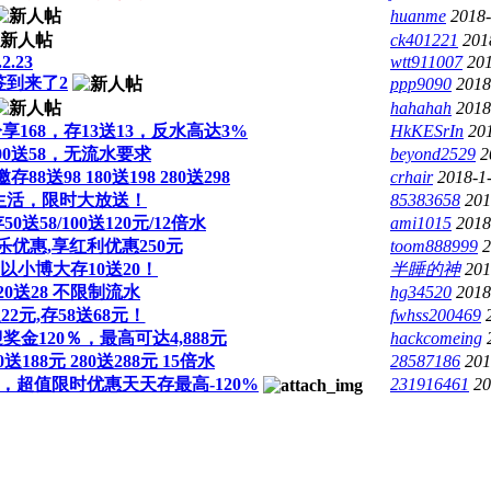
huanme
2018-
ck401221
201
.2.23
wtt911007
201
签到来了2
ppp9090
2018
hahahah
2018
168，存13送13，反水高达3%
HkKESrIn
20
0送58，无流水要求
beyond2529
2
送98 180送198 280送298
crhair
2018-1
生活，限时大放送！
85383658
201
送58/100送120元/12倍水
ami1015
2018
乐优惠,享红利优惠250元
toom888999
2
以小博大存10送20！
半睡的神
201
0送28 不限制流水
hg34520
2018
22元,存58送68元！
fwhss200469
奖金120％，最高可达4,888元
hackcomeing
送188元 280送288元 15倍水
28587186
201
，超值限时优惠天天存最高-120%
231916461
20