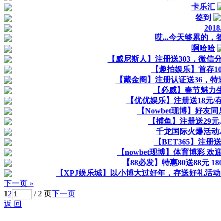
卡乐汇
签到
2018
哎...今天够累的，
啊哈哈
【威尼斯人】注册送303，微信分享
【趣拍娱乐】首存10
【藏金阁】注册认证送36，特邀存88
【必威】春节魅力
【优优娱乐】注册送18元/存50
【Nowbet现博】好友同
【捕鱼】注册送29元,
千龙国际火爆活动2
【BET365】注册送
【nowbet现博】体育博彩 欢迎
【88必发】特惠80送88元 180
【XPJ娱乐城】以小博大过好年，存送好礼活动
下一页 »
1
2
/ 2 页
下一页
返 回