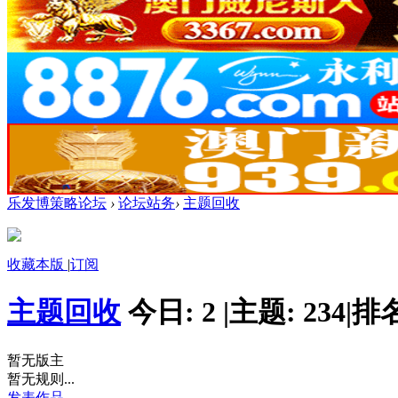
乐发博策略论坛
›
论坛站务
›
主题回收
收藏本版
|
订阅
主题回收
今日:
2
|
主题:
234
|
排
暂无版主
暂无规则...
发表作品