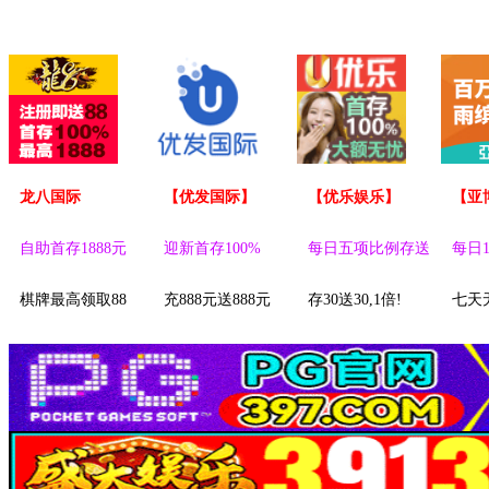
龙八国际
【优发国际】
【优乐娱乐】
【亚
自助首存1888元
迎新首存100%
每日五项比例存送
每日1
棋牌最高领取88
充888元送888元
存30送30,1倍!
七天