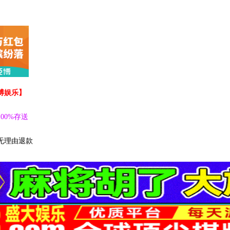
博娱乐】
00%存送
无理由退款