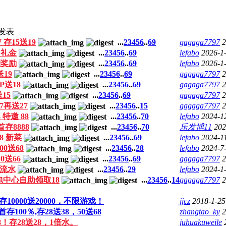
发表
存15送19
...
2
3
4
5
6
..
69
gagaga7797
2
日礼金
...
2
3
4
5
6
..
69
lefabo
2026-1
到奖励
...
2
3
4
5
6
..
69
lefabo
2026-1
19
...
2
3
4
5
6
..
69
gagaga7797
2
送18
...
2
3
4
5
6
..
69
gagaga7797
2
15
...
2
3
4
5
6
..
69
gagaga7797
2
7再送27
...
2
3
4
5
6
..
15
gagaga7797
2
特邀 88
...
2
3
4
5
6
..
70
lefabo
2024-1
存8888
...
2
3
4
5
6
..
70
乐发博11
202
8 新菜
...
2
3
4
5
6
..
69
lefabo
2024-1
0送68
...
2
3
4
5
6
..
28
lefabo
2024-7
0送66
...
2
3
4
5
6
..
69
gagaga7797
2
倍流水
...
2
3
4
5
6
..
29
lefabo
2024-1
包中心自助领取18
...
2
3
4
5
6
..
14
gagaga7797
2
0000送20000，不限游戏！
jjcz
2018-1-25
100％,存28送38，50送68
zhangtao_ky
2
！存28送28，1倍水。
juhuakuweile