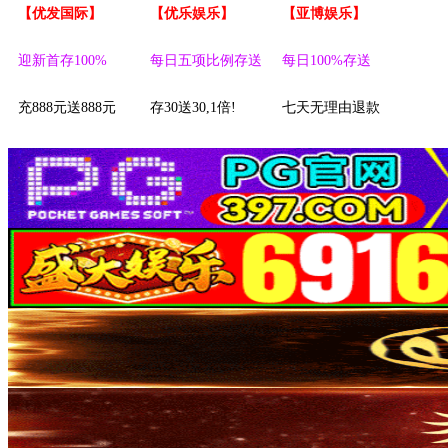
【优发国际】
【优乐娱乐】
【亚博娱乐】
迎新首存100%
每日五项比例存送
每日100%存送
充888元送888元
存30送30,1倍!
七天无理由退款