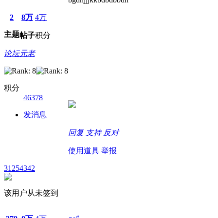
2
8万
4万
主题
帖子
积分
论坛元老
积分
46378
发消息
回复
支持
反对
使用道具
举报
31254342
该用户从未签到
#