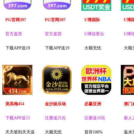
PG官网397
PG官网397
U博国际
U博
官方直营
官方直营
U博信誉台
U博
下载APP送19
下载APP送19
大额无忧
大额
美高梅454
金沙娱乐场
必赢亚洲
澳门
下载APP送15
注册送25元
注册送19元
新人
天天签到天天送
大额无忧
首存100%
返水3