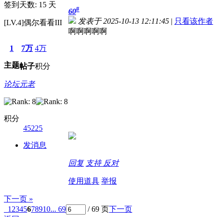
签到天数: 15 天
#
60
发表于 2025-10-13 12:11:45
|
只看该作者
[LV.4]偶尔看看III
啊啊啊啊啊
1
7万
4万
主题
帖子
积分
论坛元老
积分
45225
发消息
回复
支持
反对
使用道具
举报
下一页 »
1
2
3
4
5
6
7
8
9
10
... 69
/ 69 页
下一页