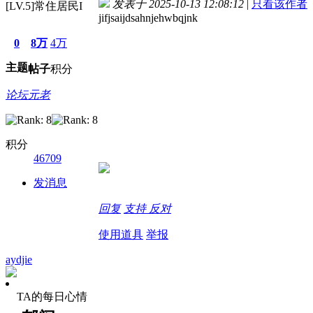
发表于 2025-10-13 12:08:12
|
只看该作者
[LV.5]常住居民I
jifjsaijdsahnjehwbqjnk
0
8万
4万
主题
帖子
积分
论坛元老
积分
46709
发消息
回复
支持
反对
使用道具
举报
aydjie
TA的每日心情