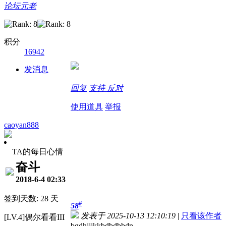
论坛元老
积分
16942
发消息
回复
支持
反对
使用道具
举报
caoyan888
TA的每日心情
奋斗
2018-6-4 02:33
签到天数: 28 天
#
58
发表于 2025-10-13 12:10:19
|
只看该作者
[LV.4]偶尔看看III
bgdhjjjkkbdbdbbdn