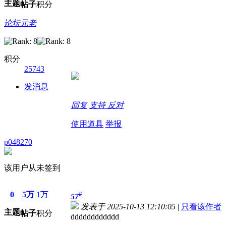
主题
帖子
积分
论坛元老
积分
25743
发消息
回复
支持
反对
使用道具
举报
p048270
该用户从未签到
0
5万
1万
#
57
发表于 2025-10-13 12:10:05
|
只看该作者
主题
帖子
积分
dddddddddddd