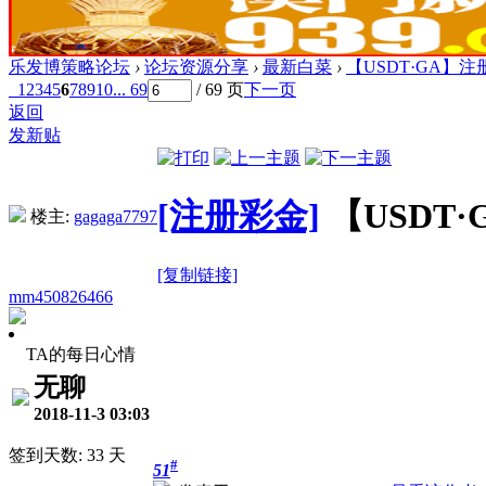
乐发博策略论坛
›
论坛资源分享
›
最新白菜
›
【USDT·GA】注册
1
2
3
4
5
6
7
8
9
10
... 69
/ 69 页
下一页
返回
发新贴
[注册彩金]
【USDT·
楼主:
gagaga7797
[复制链接]
mm450826466
TA的每日心情
无聊
2018-11-3 03:03
签到天数: 33 天
#
51