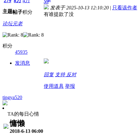
279
8万
4万
59
发表于 2025-10-13 12:10:20
|
只看该作者
主题
帖子
积分
有谁提款了没
论坛元老
积分
45935
发消息
回复
支持
反对
使用道具
举报
tingya520
TA的每日心情
慵懒
2018-6-13 06:00