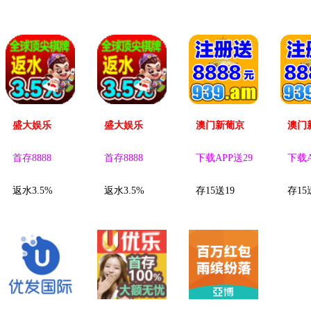
盛大娱乐
盛大娱乐
澳门新葡京
澳门
首存8888
首存8888
下载APP送29
下载A
返水3.5%
返水3.5%
存15送19
存15