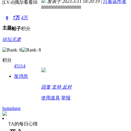
发表于 2023-3-11 18:20:19
|
只看该作者
[LV.4]偶尔看看III
88888888888888888
0
7万
4万
主题
帖子
积分
论坛元老
积分
45114
发消息
回复
支持
反对
使用道具
举报
huitailang
TA的每日心情