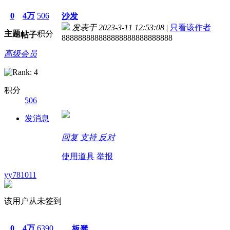
0
4万
506
沙发
发表于 2023-3-11 12:53:08
|
只看该作者
主题
积分
帖子
888888888888888888888888888
高级会员
积分
506
发消息
回复
支持
反对
使用道具
举报
yy781011
该用户从未签到
0
4万
6390
板凳