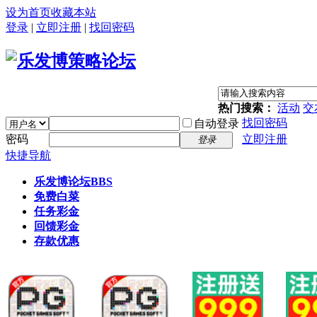
设为首页
收藏本站
登录
|
立即注册
|
找回密码
热门搜索：
活动
交
找回密码
自动登录
密码
立即注册
登录
快捷导航
乐发博论坛
BBS
免费白菜
任务彩金
回馈彩金
存款优惠