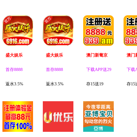
盛大娱乐
盛大娱乐
澳门新葡京
澳门
首存8888
首存8888
下载APP送29
下载A
返水3.5%
返水3.5%
存15送19
存15