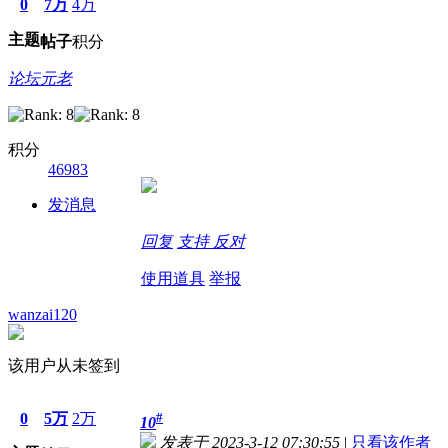
0
7万
4万
主题
帖子
积分
论坛元老
积分
46983
发消息
回复
支持
反对
使用道具
举报
wanzai120
该用户从未签到
0
5万
2万
#
10
发表于 2023-3-12 07:30:55
|
只看该作者