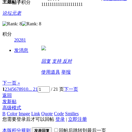
主题
帖子
积分
11111111111111111111
论坛元老
积分
20281
发消息
回复
支持
反对
使用道具
举报
下一页 »
1
2
3
4
5
6
7
8
9
10
... 21
/ 21 页
下一页
返回
发新贴
高级模式
B
Color
Image
Link
Quote
Code
Smilies
您需要登录后才可以回帖
登录
|
立即注册
本版积分规则
回帖后跳转到最后一页
发表回复