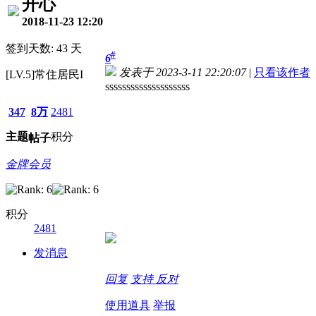
开心
2018-11-23 12:20
签到天数: 43 天
#
6
发表于 2023-3-11 22:20:07
|
只看该作者
[LV.5]常住居民I
ssssssssssssssssssss
347
8万
2481
主题
积分
帖子
金牌会员
积分
2481
发消息
回复
支持
反对
使用道具
举报