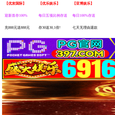
【优发国际】
【优乐娱乐】
【亚博娱乐】
迎新首存100%
每日五项比例存送
每日100%存送
充888元送888元
存30送30,1倍!
七天无理由退款