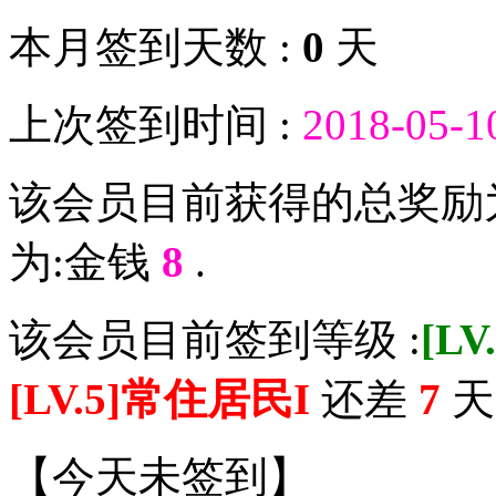
本月签到天数 :
0
天
上次签到时间 :
2018-05-1
该会员目前获得的总奖励
为:金钱
8
.
该会员目前签到等级 :
[L
[LV.5]常住居民I
还差
7
天 
【
今天未签到
】