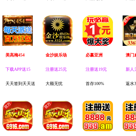
美高梅454
金沙娱乐场
必赢亚洲
澳门
下载APP送15
注册送25元
注册送19元
新人
天天签到天天送
大额无忧
首存100%
返水3