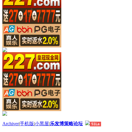
Archiver
|
手机版
|
小黑屋
|
乐发博策略论坛
51La