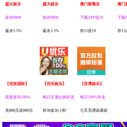
盛大娱乐
盛大娱乐
澳门新葡京
澳门
首存8888
首存8888
下载APP送29
下载A
返水3.5%
返水3.5%
存15送19
存15
【优发国际】
【优乐娱乐】
【亚博娱乐】
迎新首存100%
每日五项比例存送
每日100%存送
充888元送888元
存30送30,1倍!
七天无理由退款