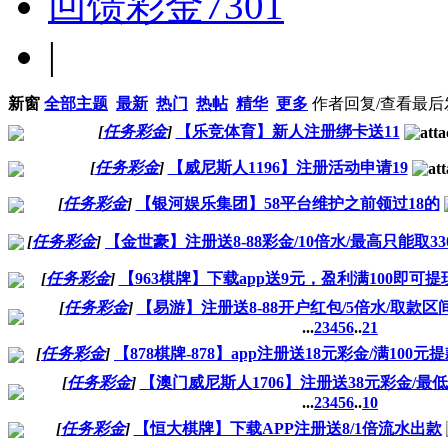
回馈彩金
7301
|
新窗
全部主题
最新
热门
热帖
精华
更多
作者
回复/查看
最后
[
任务彩金
]
【乐竞体育】新人注册绑卡送11
[
任务彩金
]
【威尼斯人1196】注册活动申请19
[
任务彩金
]
【银河娱乐集团】58平台维护之前领过18的
[
任务彩金
]
【金世豪】注册送8-88彩金/10倍水/最高只能取33
[
任务彩金
]
【963棋牌】下载app送9元，盈利满100即可提
[
任务彩金
]
【易游】注册送8-88开户红包/5倍水/取款区间1
...
2
3
4
5
6
..
21
[
任务彩金
]
【878棋牌-878】app注册送18元彩金/满100元
[
任务彩金
]
【澳门威尼斯人1706】注册送38元彩金/最低
...
2
3
4
5
6
..
10
[
任务彩金
]
【恒大棋牌】下载APP注册送8/1倍流水出款