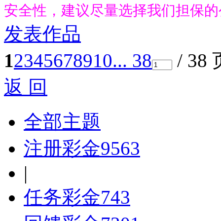
安全性，建议尽量选择我们担保的
发表作品
1
2
3
4
5
6
7
8
9
10
... 38
/ 38
返 回
全部主题
注册彩金
9563
|
任务彩金
743