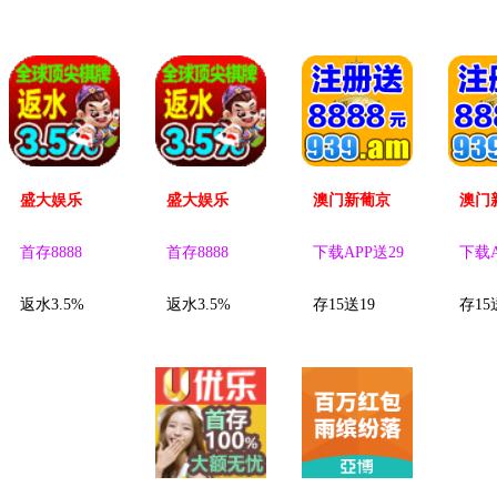
盛大娱乐
盛大娱乐
澳门新葡京
澳门
首存8888
首存8888
下载APP送29
下载A
返水3.5%
返水3.5%
存15送19
存15