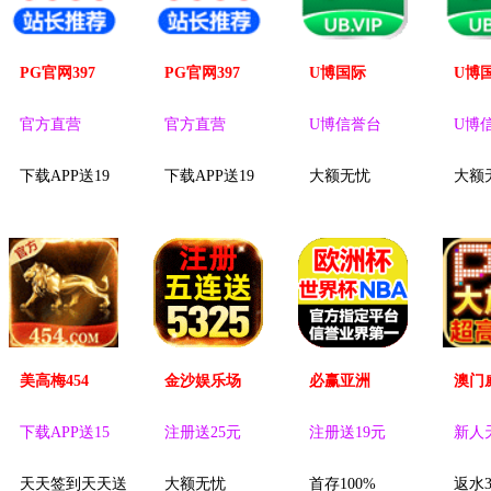
PG官网397
PG官网397
U博国际
U博
官方直营
官方直营
U博信誉台
U博
下载APP送19
下载APP送19
大额无忧
大额
美高梅454
金沙娱乐场
必赢亚洲
澳门
下载APP送15
注册送25元
注册送19元
新人
天天签到天天送
大额无忧
首存100%
返水3