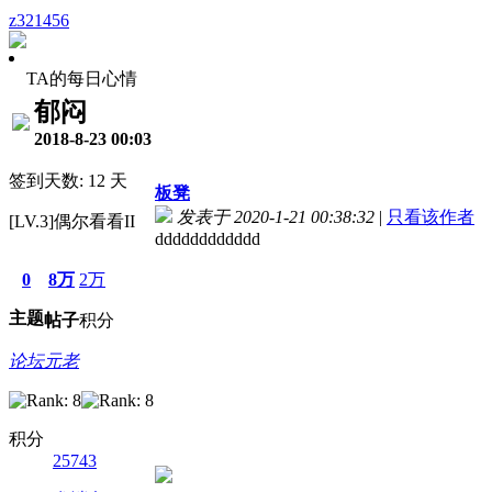
z321456
TA的每日心情
郁闷
2018-8-23 00:03
签到天数: 12 天
板凳
发表于 2020-1-21 00:38:32
|
只看该作者
[LV.3]偶尔看看II
dddddddddddd
0
8万
2万
主题
帖子
积分
论坛元老
积分
25743