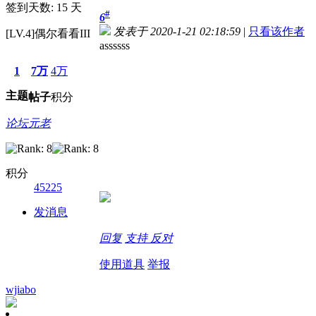
签到天数: 15 天
#
6
发表于 2020-1-21 02:18:59
|
只看该作者
[LV.4]偶尔看看III
assssss
1
7万
4万
主题
帖子
积分
论坛元老
积分
45225
发消息
回复
支持
反对
使用道具
举报
wjiabo