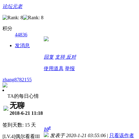
论坛元老
积分
44836
发消息
回复
支持
反对
使用道具
举报
zhang8782155
TA的每日心情
无聊
2018-6-21 11:18
签到天数: 15 天
#
10
发表于 2020-1-21 03:55:06
|
只看该作者
[LV.4]偶尔看看III