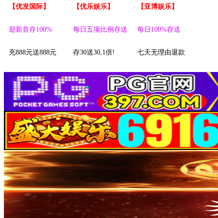
【优发国际】
【优乐娱乐】
【亚博娱乐】
迎新首存100%
每日五项比例存送
每日100%存送
充888元送888元
存30送30,1倍!
七天无理由退款