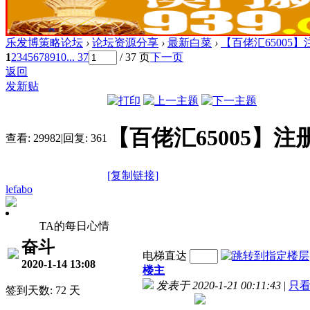
乐发博策略论坛
›
论坛资源分享
›
最新白菜
›
【百佬汇65005】
1
2
3
4
5
6
7
8
9
10
... 37
/ 37 页
下一页
返回
发新贴
【百佬汇65005】注册
查看:
29982
|
回复:
361
[复制链接]
lefabo
TA的每日心情
奋斗
电梯直达
2020-1-14 13:08
楼主
发表于 2020-1-21 00:11:43
|
只
签到天数: 72 天