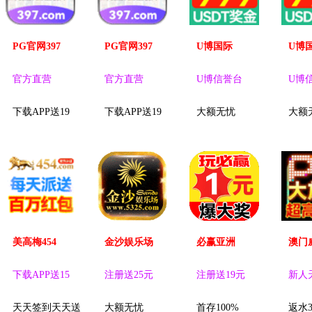
PG官网397
PG官网397
U博国际
U博
官方直营
官方直营
U博信誉台
U博
下载APP送19
下载APP送19
大额无忧
大额
美高梅454
金沙娱乐场
必赢亚洲
澳门
下载APP送15
注册送25元
注册送19元
新人
天天签到天天送
大额无忧
首存100%
返水3