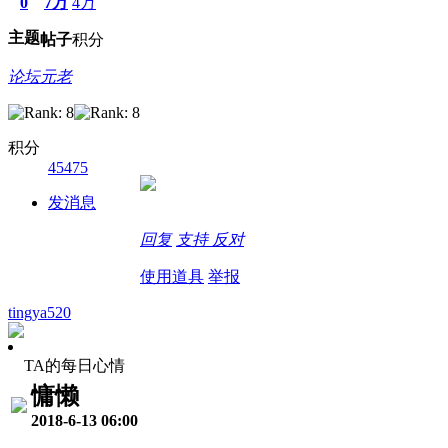
0
7万
4万
主题
帖子
积分
论坛元老
积分
45475
发消息
回复
支持
反对
使用道具
举报
tingya520
TA的每日心情
慵懒
2018-6-13 06:00