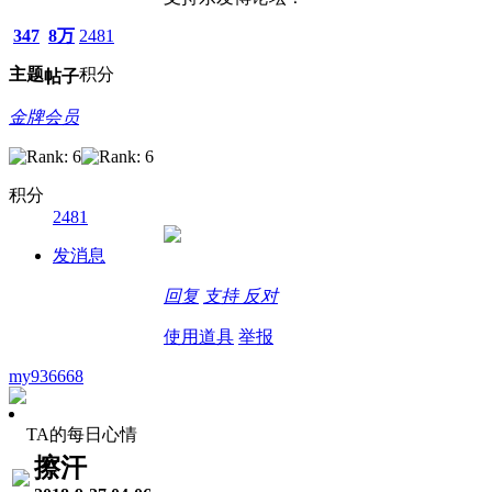
347
8万
2481
主题
积分
帖子
金牌会员
积分
2481
发消息
回复
支持
反对
使用道具
举报
my936668
TA的每日心情
擦汗