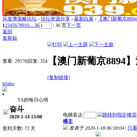
乐发博策略论坛
›
论坛资源分享
›
最新白菜
›
【澳门新葡京889
1
2
3
4
5
6
7
8
9
10
... 36
/ 36 页
下一页
返回
发新贴
【澳门新葡京8894】
查看:
29578
|
回复:
354
[复制链接]
lefabo
TA的每日心情
奋斗
电梯直达
2020-1-14 13:08
楼主
发表于 2020-1-18 06:18:04
|
只
签到天数: 72 天