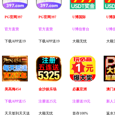
PG官网397
PG官网397
U博国际
U博
官方直营
官方直营
U博信誉台
U博
下载APP送19
下载APP送19
大额无忧
大额
美高梅454
金沙娱乐场
必赢亚洲
澳门
下载APP送15
注册送25元
注册送19元
新人
天天签到天天送
大额无忧
首存100%
返水3