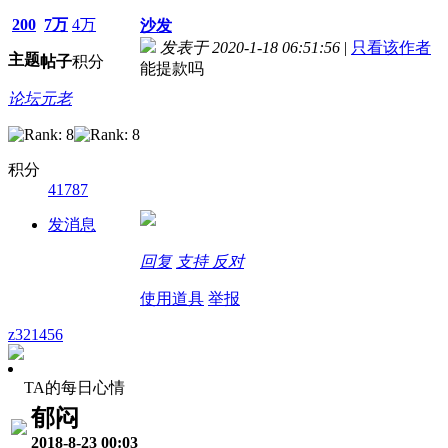
200
7万
4万
沙发
发表于 2020-1-18 06:51:56
|
只看该作者
主题
帖子
积分
能提款吗
论坛元老
积分
41787
发消息
回复
支持
反对
使用道具
举报
z321456
TA的每日心情
郁闷
2018-8-23 00:03