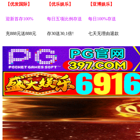
【优发国际】
【优乐娱乐】
【亚博娱乐】
迎新首存100%
每日五项比例存送
每日100%存送
充888元送888元
存30送30,1倍!
七天无理由退款