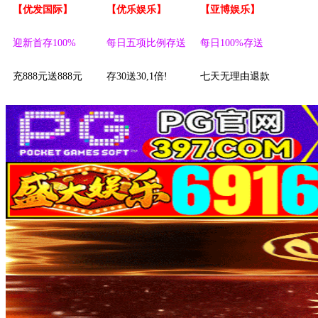
【优发国际】
【优乐娱乐】
【亚博娱乐】
迎新首存100%
每日五项比例存送
每日100%存送
充888元送888元
存30送30,1倍!
七天无理由退款