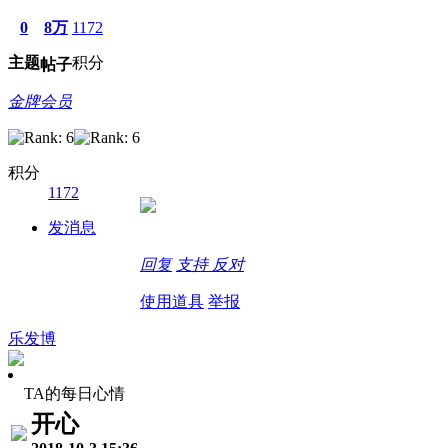
0
8万
1172
主题
积分
帖子
金牌会员
积分
1172
发消息
回复
支持
反对
使用道具
举报
乐发博
TA的每日心情
开心