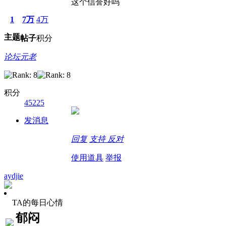
这个信誉好吗
1
7万
4万
主题
帖子
积分
论坛元老
积分
45225
发消息
回复
支持
反对
使用道具
举报
aydjie
TA的每日心情
郁闷