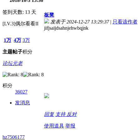
2018-10-3 15:36
签到天数: 13 天
板凳
发表于 2024-12-27 13:29:37
|
只看该作者
[LV.3]偶尔看看II
jifjsaijdsahnjehwbqjnk
1万
4万
3万
主题
帖子
积分
论坛元老
积分
36027
发消息
回复
支持
反对
使用道具
举报
hz7506177