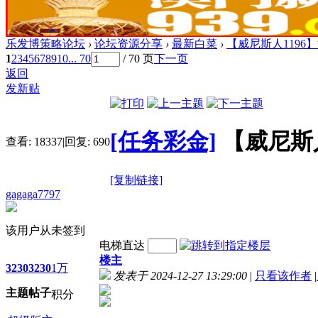
乐发博策略论坛
›
论坛资源分享
›
最新白菜
›
【威尼斯人1196
1
2
3
4
5
6
7
8
9
10
... 70
/ 70 页
下一页
返回
发新贴
[任务彩金]
【威尼斯人
查看:
18337
|
回复:
690
[复制链接]
gagaga7797
该用户从未签到
电梯直达
楼主
3230
3230
1万
发表于 2024-12-27 13:29:00
|
只看该作者
|
主题
帖子
积分