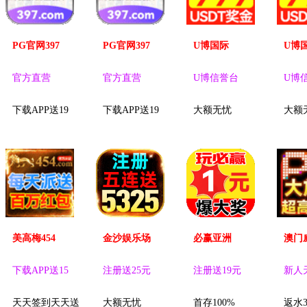
PG官网397
PG官网397
U博国际
U博
官方直营
官方直营
U博信誉台
U博
下载APP送19
下载APP送19
大额无忧
大额
美高梅454
金沙娱乐场
必赢亚洲
澳门
下载APP送15
注册送25元
注册送19元
新人
天天签到天天送
大额无忧
首存100%
返水3