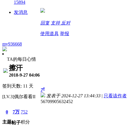
15894
发消息
回复
支持
反对
使用道具
举报
my936668
TA的每日心情
擦汗
2018-9-27 04:06
签到天数: 11 天
#
7
发表于 2024-12-27 13:44:33
|
只看该作者
[LV.3]偶尔看看II
56709905632452
0
7万
752
主题
积分
帖子