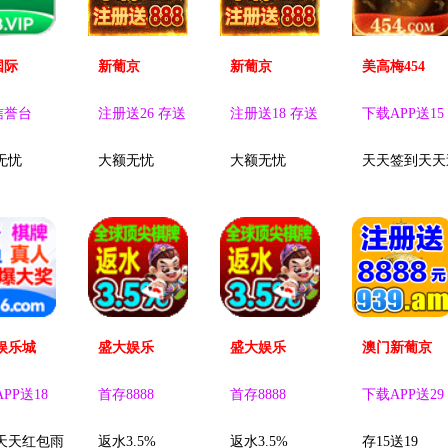
国际
新葡京
新葡京
美高梅454
信誉台
注册送26 存送
注册送18 存送
下载APP送15
100%
100%
无忧
大额无忧
大额无忧
天天签到天天
娱乐城
盛大娱乐
盛大娱乐
澳门新葡京
PP送18
首存8888
首存8888
下载APP送29
天天红包雨
返水3.5%
返水3.5%
存15送19