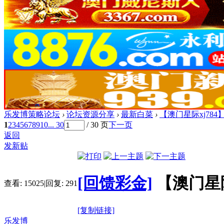
乐发博策略论坛
›
论坛资源分享
›
最新白菜
›
【澳门星际xj784】
1
2
3
4
5
6
7
8
9
10
... 30
/ 30 页
下一页
返回
发新贴
[回馈彩金]
【澳门星际
查看:
15025
|
回复:
291
[复制链接]
乐发博