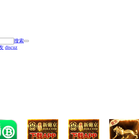
搜索
友
discuz