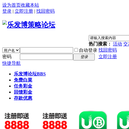
设为首页
收藏本站
登录
|
立即注册
|
找回密码
热门搜索：
活动
交
找回密码
自动登录
密码
立即注册
登录
快捷导航
乐发博论坛
BBS
免费白菜
任务彩金
回馈彩金
存款优惠