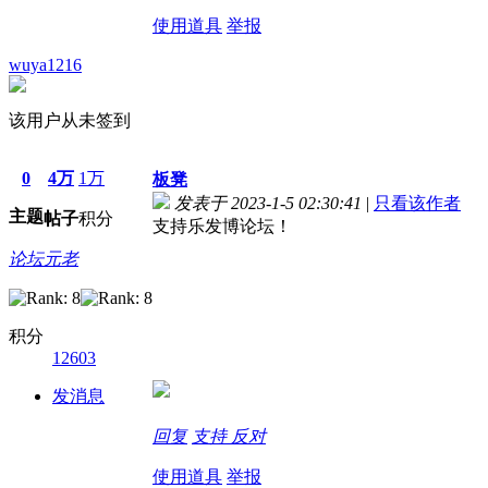
使用道具
举报
wuya1216
该用户从未签到
0
4万
1万
板凳
发表于 2023-1-5 02:30:41
|
只看该作者
主题
帖子
积分
支持乐发博论坛！
论坛元老
积分
12603
发消息
回复
支持
反对
使用道具
举报